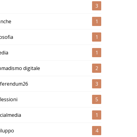
3
nche
1
losofia
1
dia
1
madismo digitale
2
ferendum26
3
flessioni
5
cialmedia
1
iluppo
4