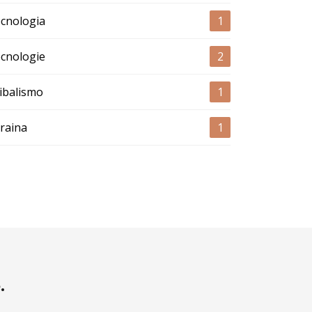
cnologia
1
cnologie
2
ibalismo
1
raina
1
.