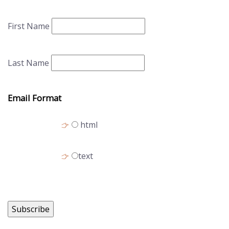
First Name
Last Name
Email Format
html
text