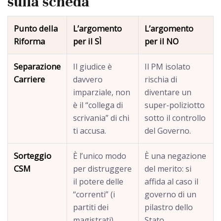
sulla scheda
Punto della
L’argomento
L’argomento
Riforma
per il SÌ
per il NO
Separazione
Il giudice è
Il PM isolato
Carriere
davvero
rischia di
imparziale, non
diventare un
è il “collega di
super-poliziotto
scrivania” di chi
sotto il controllo
ti accusa.
del Governo.
Sorteggio
È l’unico modo
È una negazione
CSM
per distruggere
del merito: si
il potere delle
affida al caso il
“correnti” (i
governo di un
partiti dei
pilastro dello
magistrati).
Stato.