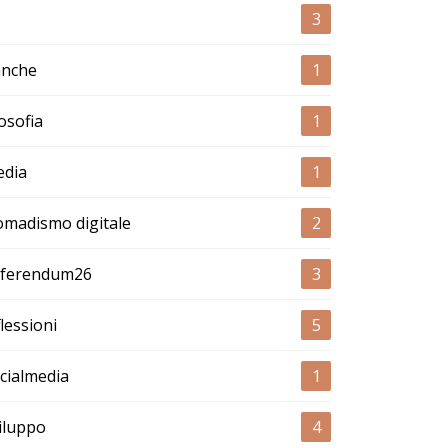
3
nche
1
losofia
1
dia
1
madismo digitale
2
ferendum26
3
flessioni
5
cialmedia
1
iluppo
4