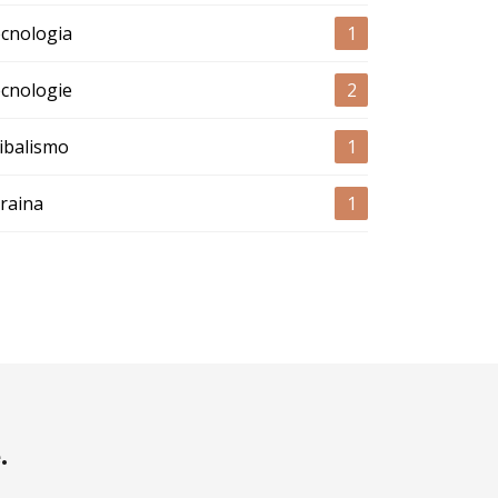
cnologia
1
cnologie
2
ibalismo
1
raina
1
.