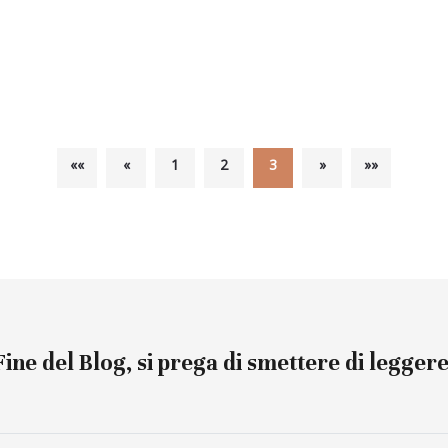
««
«
1
2
3
»
»»
Fine del Blog, si prega di smettere di leggere